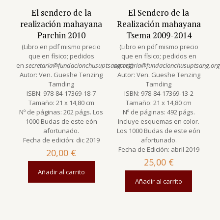
El sendero de la
El Sendero de la
realización mahayana
Realización mahayana
Parchin 2010
Tsema 2009-2014
(Libro en pdf mismo precio
(Libro en pdf mismo precio
que en físico; pedidos
que en físico; pedidos en
en
secretaria@fundacionchusuptsang.org
secretaria@fundacionchusuptsang.org
)
Autor: Ven. Gueshe Tenzing
Autor: Ven. Gueshe Tenzing
Tamding
Tamding
ISBN: 978-84-17369-18-7
ISBN: 978-84-17369-13-2
Tamaño: 21 x 14,80 cm
Tamaño: 21 x 14,80 cm
Nº de páginas: 202 págs. Los
Nº de páginas: 492 págs.
1000 Budas de este eón
Incluye esquemas en color.
afortunado.
Los 1000 Budas de este eón
Fecha de edición: dic 2019
afortunado.
Fecha de Edición: abril 2019
20,00
€
25,00
€
Añadir al carrito
Añadir al carrito