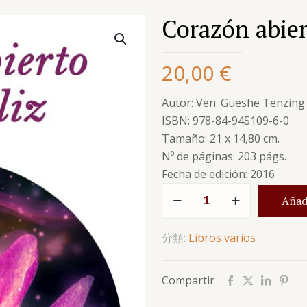
Corazón abier
20,00
€
Autor: Ven. Gueshe Tenzin
ISBN: 978-84-945109-6-0
Tamaño: 21 x 14,80 cm.
Nº de páginas: 203 págs.
Fecha de edición: 2016
Corazón
Añadi
abierto,
mente
分類:
Libros varios
feliz
數
量
Compartir