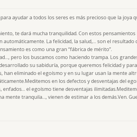
 para ayudar a todos los seres es más precioso que la joya q
ento, te dará mucha tranquilidad. Con estos pensamientos 
an automáticamente. La felicidad, la salud,… son el resultad
ensamiento es como una gran “fábrica de mérito”.
cidad…, pero los buscamos como haciendo trampa. Los grand
esarrollado su sabiduría, porque queremos felicidad y para 
, han eliminado el egoísmo y en su lugar usan la mente altru
máticamente.Meditemos en los defectos y desventajas del ego
enfados… el egoísmo tiene desventajas ilimitadas.Meditemos
d, una mente tranquila…, vienen de estimar a los demás.Ven.