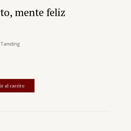
to, mente feliz
g Tamding
r al carrito