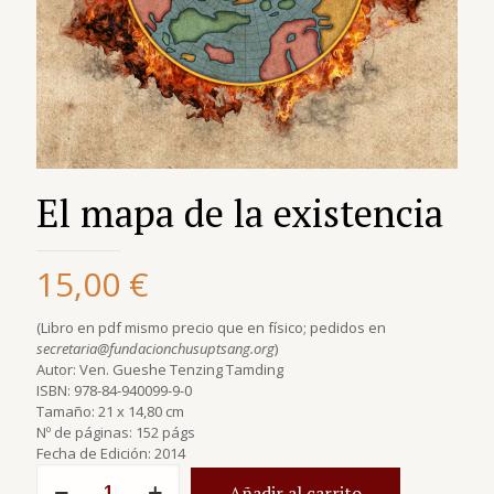
El mapa de la existencia
15,00
€
(Libro en pdf mismo precio que en físico; pedidos en
secretaria@fundacionchusuptsang.org
)
Autor: Ven. Gueshe Tenzing Tamding
ISBN: 978-84-940099-9-0
Tamaño: 21 x 14,80 cm
Nº de páginas: 152 págs
Fecha de Edición: 2014
количество
Añadir al carrito
за