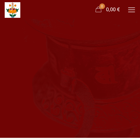
0
0,00 €