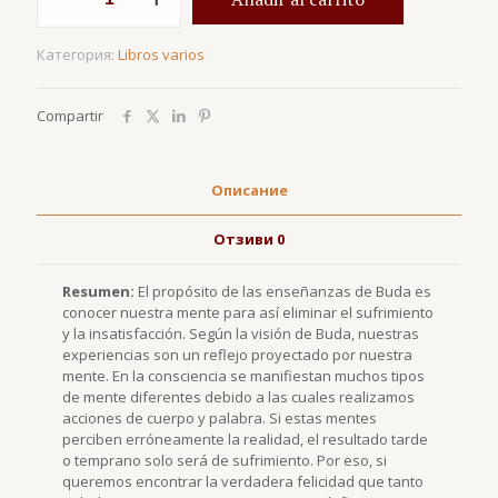
El
mapa
Категория:
Libros varios
de
la
existencia
Compartir
Описание
Отзиви
0
Resumen:
El propósito de las enseñanzas de Buda es
conocer nuestra mente para así eliminar el sufrimiento
y la insatisfacción. Según la visión de Buda, nuestras
experiencias son un reflejo proyectado por nuestra
mente. En la consciencia se manifiestan muchos tipos
de mente diferentes debido a las cuales realizamos
acciones de cuerpo y palabra. Si estas mentes
perciben erróneamente la realidad,
el resultado tarde
o temprano solo será de sufrimiento. Por eso, si
queremos encontrar la verdadera felicidad que tanto