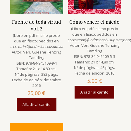
Fuente de toda virtud
Cómo vencer el miedo
vol. 2
(Libro en pdf mismo precio
que en físico; pedidos en
(Libro en pdf mismo precio
secretaria@fundacionchusuptsang.org
que en físico; pedidos en
Autor: Ven. Gueshe Tenzing
secretaria@fundacionchusuptsang.org
)
Tamding
Autor: Ven. Gueshe Tenzing
ISBN: 978-84-945109-5-3
Tamding
Tamaño: 21 x 14,80 cm.
ISBN: 978-84-945109-9-1
Nº de páginas: 46 págs.
Tamaño: 21 x 14,80 cm.
Fecha de edición: 2016
Nº de páginas: 382 págs.
Fecha de edición: diciembre
5,00
€
2016
25,00
€
Añadir al carrito
Añadir al carrito