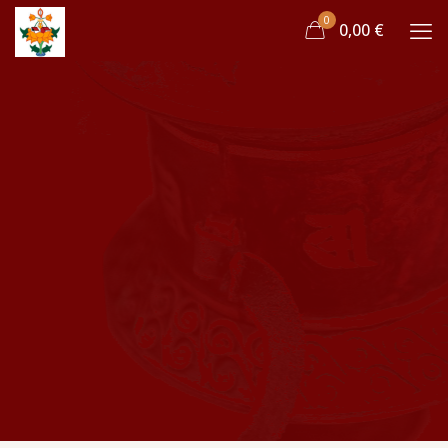
0
0,00 €