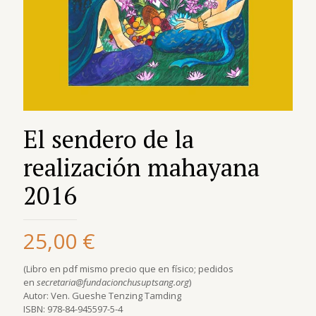
El sendero de la
realización mahayana
2016
25,00
€
(Libro en pdf mismo precio que en físico; pedidos
en
secretaria@fundacionchusuptsang.org
)
Autor: Ven. Gueshe Tenzing Tamding
ISBN: 978-84-945597-5-4