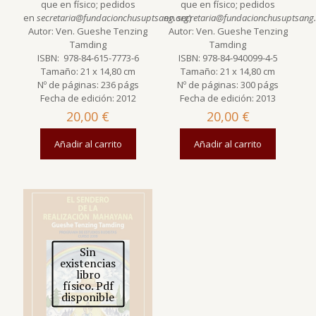
que en físico; pedidos
que en físico; pedidos
en
secretaria@fundacionchusuptsang.org
en
secretaria@fundacionchusuptsang
)
Autor: Ven. Gueshe Tenzing
Autor: Ven. Gueshe Tenzing
Tamding
Tamding
ISBN: 978-84-615-7773-6
ISBN: 978-84-940099-4-5
Tamaño: 21 x 14,80 cm
Tamaño: 21 x 14,80 cm
Nº de páginas: 236 págs
Nº de páginas: 300 págs
Fecha de edición: 2012
Fecha de edición: 2013
20,00
€
20,00
€
Añadir al carrito
Añadir al carrito
Sin
existencias
libro
físico. Pdf
disponible