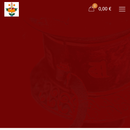
0
0,00 €