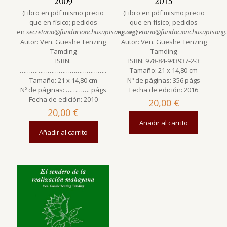
2009
2015
(Libro en pdf mismo precio
(Libro en pdf mismo precio
que en físico; pedidos
que en físico; pedidos
en
secretaria@fundacionchusuptsang.org
en
secretaria@fundacionchusuptsang
)
Autor: Ven. Gueshe Tenzing
Autor: Ven. Gueshe Tenzing
Tamding
Tamding
ISBN:
ISBN: 978-84-943937-2-3
………………………………………..
Tamaño: 21 x 14,80 cm
Tamaño: 21 x 14,80 cm
Nº de páginas: 356 págs
Nº de páginas: …………. págs
Fecha de edición: 2016
Fecha de edición: 2010
20,00
€
20,00
€
Añadir al carrito
Añadir al carrito