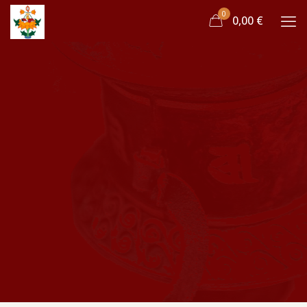
0
0,00 €