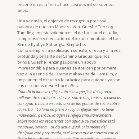
enseñó en esta Tierra hace casi dos mil seiscientos
años.
Una vez más, el objetivo de recoger la preciosa
palabra de nuestro Maestro, Ven. Gueshe Tenzing
Tamding, en este volumen es el de facilitar el estudio,
comprensión y meditación del texto comentado, el Lam
Rim de Kyabye Pabongka Rimpoche.
Como siempre, la explicación sencilla, directa y a la vez
profunda y brillante del Camino Gradual que nos
brinda Gueshe Tenzing supone un apoyo
imprescindible para quienes se acercan por primera
vez a la esencia del Darma mahayana del Lam Rim, y
un pilar en el estudio y la práctica para quienes ya son
sus discípulos desde hace años.
C
uando la luna se refleja sobre la superficie del agua de
millones de recipientes a la vez, sobre ríos, mares, o cuencos
con agua, o hasta en cada una de las gotitas de rocío sobre
la hierba… La luna no piensa «voy a reflejarme», no tiene
motivación, pero su imagen se refleja simultáneamente
sobre todas los recipientes con agua si su superficie está
tranquila, serena… Buda
actúa igual. Si la mente del
discípulo está preparada, si el karma que le conecta con el
Buda ha madurado, si tiene confianza y méritos, entonces