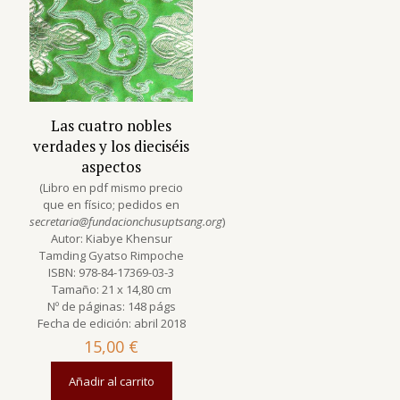
Las cuatro nobles
verdades y los dieciséis
aspectos
(Libro en pdf mismo precio
que en físico; pedidos en
secretaria@fundacionchusuptsang.org
)
Autor: Kiabye Khensur
Tamding Gyatso Rimpoche
ISBN: 978-84-17369-03-3
Tamaño: 21 x 14,80 cm
Nº de páginas: 148 págs
Fecha de edición: abril 2018
15,00
€
Añadir al carrito