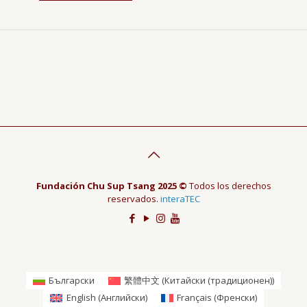
Fundación Chu Sup Tsang 2025 ©
Todos los derechos
reservados.
interaTEC
Български
繁體中文
(
Китайски (традиционен)
)
English
(
Английски
)
Français
(
Френски
)