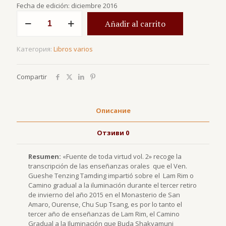
Fecha de edición: diciembre 2016
количество
Añadir al carrito
за
Fuente
de
Категория:
Libros varios
toda
virtud
vol.
Compartir
2
Описание
Отзиви
0
Resumen:
«Fuente de toda virtud vol. 2» recoge la
transcripción de las enseñanzas orales que el Ven.
Gueshe Tenzing Tamding impartió sobre el Lam Rim o
Camino gradual a la iluminación durante el tercer retiro
de invierno del año 2015 en el Monasterio de San
Amaro, Ourense, Chu Sup Tsang, es por lo tanto el
tercer año de enseñanzas de Lam Rim, el Camino
Gradual a la Iluminación que Buda Shakyamuni