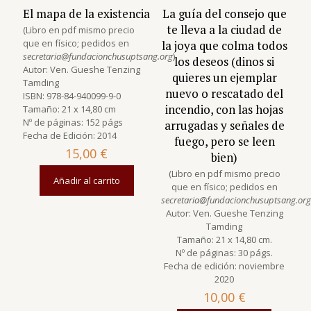
El mapa de la existencia
La guía del consejo que
te lleva a la ciudad de
(Libro en pdf mismo precio
que en físico; pedidos en
la joya que colma todos
secretaria@fundacionchusuptsang.org
)
los deseos (dinos si
Autor: Ven. Gueshe Tenzing
quieres un ejemplar
Tamding
nuevo o rescatado del
ISBN: 978-84-940099-9-0
incendio, con las hojas
Tamaño: 21 x 14,80 cm
Nº de páginas: 152 págs
arrugadas y señales de
Fecha de Edición: 2014
fuego, pero se leen
15,00
€
bien)
(Libro en pdf mismo precio
Añadir al carrito
que en físico; pedidos en
secretaria@fundacionchusuptsang.org
Autor: Ven. Gueshe Tenzing
Tamding
Tamaño: 21 x 14,80 cm.
Nº de páginas: 30 págs.
Fecha de edición: noviembre
2020
10,00
€