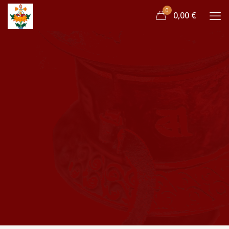
0
0,00 €