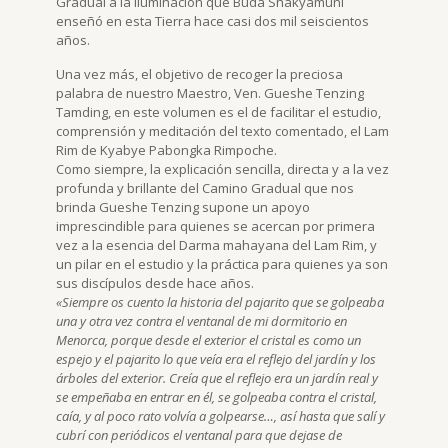
Gradual a la Iluminación que Buda Shakyamuni
enseñó en esta Tierra hace casi dos mil seiscientos
años.
Una vez más, el objetivo de recoger la preciosa
palabra de nuestro Maestro, Ven. Gueshe Tenzing
Tamding, en este volumen es el de facilitar el estudio,
comprensión y meditación del texto comentado, el Lam
Rim de Kyabye Pabongka Rimpoche.
Como siempre, la explicación sencilla, directa y a la vez
profunda y brillante del Camino Gradual que nos
brinda Gueshe Tenzing supone un apoyo
imprescindible para quienes se acercan por primera
vez a la esencia del Darma mahayana del Lam Rim, y
un pilar en el estudio y la práctica para quienes ya son
sus discípulos desde hace años.
«Siempre os cuento la historia del pajarito que se golpeaba
una y otra vez contra el ventanal de mi dormitorio en
Menorca, porque desde el exterior el cristal es como un
espejo y el pajarito lo que veía era el reflejo del jardín y los
árboles del exterior. Creía que el reflejo era un jardín real y
se empeñaba en entrar en él, se golpeaba contra el cristal,
caía, y al poco rato volvía a golpearse…, así hasta que salí y
cubrí con periódicos el ventanal para que dejase de