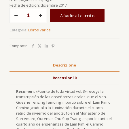
Fecha de edición: diciembre 2017
Fuente
Añadir al carrito
de
toda
virtud
Categoria:
Libros varios
vol.
3
quantità
Compartir
Descrizione
Recensioni
0
Resumen:
«Fuente de toda virtud vol. 3» recoge la
transcripción de las enseñanzas orales que el Ven.
Gueshe Tenzing Tamding impartió sobre el Lam Rim o
Camino gradual a la iluminación durante el cuarto
retiro de invierno del año 2016 en el Monasterio de
San Amaro, Ourense, Chu Sup Tsang, es por lo tanto el
cuarto año de enseñanzas de Lam Rim, el Camino