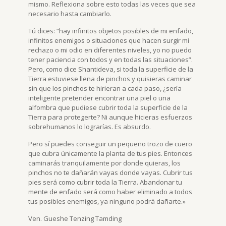
mismo. Reflexiona sobre esto todas las veces que sea
necesario hasta cambiarlo.
Tú dices: “hay infinitos objetos posibles de mi enfado,
infinitos enemigos o situaciones que hacen surgir mi
rechazo o mi odio en diferentes niveles, yo no puedo
tener paciencia con todos y en todas las situaciones”.
Pero, como dice Shantideva, si toda la superficie de la
Tierra estuviese llena de pinchos y quisieras caminar
sin que los pinchos te hirieran a cada paso, ¿sería
inteligente pretender encontrar una piel o una
alfombra que pudiese cubrir toda la superficie de la
Tierra para protegerte? Ni aunque hicieras esfuerzos
sobrehumanos lo lograrías. Es absurdo.
Pero sí puedes conseguir un pequeño trozo de cuero
que cubra únicamente la planta de tus pies. Entonces
caminarás tranquilamente por donde quieras, los
pinchos no te dañarán vayas donde vayas. Cubrir tus
pies será como cubrir toda la Tierra. Abandonar tu
mente de enfado será como haber eliminado a todos
tus posibles enemigos, ya ninguno podrá dañarte.»
Ven. Gueshe Tenzing Tamding