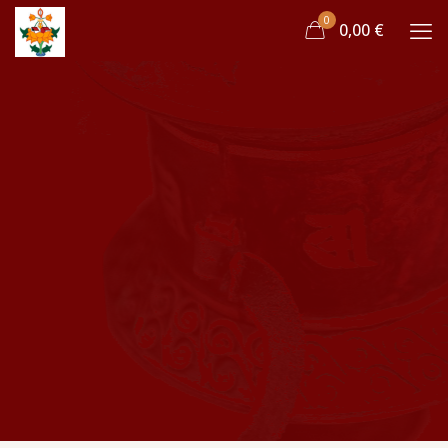
0
0,00 €