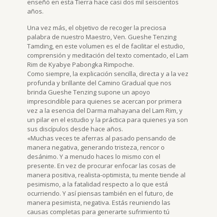
enseñó en esta Tierra hace casi dos mil seiscientos
años.
Una vez más, el objetivo de recoger la preciosa
palabra de nuestro Maestro, Ven. Gueshe Tenzing
Tamding, en este volumen es el de facilitar el estudio,
comprensión y meditación del texto comentado, el Lam
Rim de Kyabye Pabongka Rimpoche.
Como siempre, la explicación sencilla, directa y a la vez
profunda y brillante del Camino Gradual que nos
brinda Gueshe Tenzing supone un apoyo
imprescindible para quienes se acercan por primera
vez a la esencia del Darma mahayana del Lam Rim, y
un pilar en el estudio y la práctica para quienes ya son
sus discípulos desde hace años.
«Muchas veces te aferras al pasado pensando de
manera negativa, generando tristeza, rencor o
desánimo. Y a menudo haces lo mismo con el
presente. En vez de procurar enfocar las cosas de
manera positiva, realista-optimista, tu mente tiende al
pesimismo, a la fatalidad respecto a lo que está
ocurriendo. Y así piensas también en el futuro, de
manera pesimista, negativa. Estás reuniendo las
causas completas para generarte sufrimiento tú