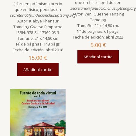
que en físico; pedidos en
(Libro en pdf mismo precio
secretaria@fundacionchusuptsang.org
que en físico; pedidos en
Autor: Ven. Gueshe Tenzing
secretaria@fundacionchusuptsang.org
)
Tamding
Autor: Kiabye Khensur
Tamaño: 21 x 14,80 cm.
Tamding Gyatso Rimpoche
Nº de páginas: 61 págs.
ISBN: 978-84-17369-03-3
Fecha de edición: abril 2022
Tamaño: 21 x 14,80 cm
Nº de páginas: 148 págs
5,00
€
Fecha de edición: abril 2018
15,00
€
Añadir al carrito
Añadir al carrito