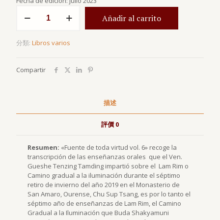
Fecha de edición: julio 2023
Fuente
Añadir al carrito
de
toda
virtud
分類:
Libros varios
vol.6
數
量
Compartir
描述
評價
0
Resumen:
«Fuente de toda virtud vol. 6» recoge la
transcripción de las enseñanzas orales que el Ven.
Gueshe Tenzing Tamding impartió sobre el Lam Rim o
Camino gradual a la iluminación durante el séptimo
retiro de invierno del año 2019 en el Monasterio de
San Amaro, Ourense, Chu Sup Tsang, es por lo tanto el
séptimo año de enseñanzas de Lam Rim, el Camino
Gradual a la Iluminación que Buda Shakyamuni