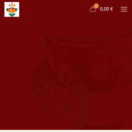
0
0,00 €