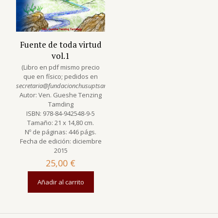
Fuente de toda virtud
vol.1
(Libro en pdf mismo precio
que en físico; pedidos en
secretaria@fundacionchusuptsang.org
)
Autor: Ven. Gueshe Tenzing
Tamding
ISBN: 978-84-942548-9-5
Tamaño: 21 x 14,80 cm.
Nº de páginas: 446 págs.
Fecha de edición: diciembre
2015
25,00
€
Añadir al carrito