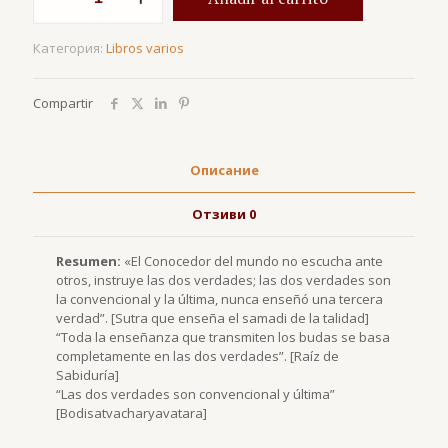
Las
dos
Категория:
Libros varios
verdades
Compartir
Описание
Отзиви
0
Resumen:
«El Conocedor del mundo no escucha ante
otros, instruye las dos verdades; las dos verdades son
la convencional y la última, nunca enseñó una tercera
verdad”. [Sutra que enseña el samadi de la talidad]
“Toda la enseñanza que transmiten los budas se basa
completamente en las dos verdades”. [Raíz de
Sabiduría]
“Las dos verdades son convencional y última”
[Bodisatvacharyavatara]