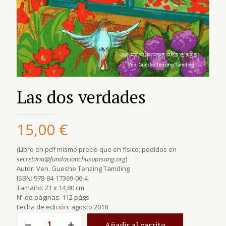
Las dos verdades
15,00
€
(Libro en pdf mismo precio que en físico; pedidos en
secretaria@fundacionchusuptsang.org
)
Autor: Ven. Gueshe Tenzing Tamding
ISBN: 978-84-17369-06-4
Tamaño: 21 x 14,80 cm
Nº de páginas: 112 págs
Fecha de edición: agosto 2018
количество
Añadir al carrito
за