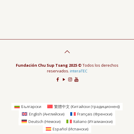
Fundación Chu Sup Tsang 2025 ©
Todos los derechos
reservados.
interaTEC
Български
繁體中文
(
Китайски (традиционен)
)
English
(
Английски
)
Français
(
Френски
)
Deutsch
(
Немски
)
Italiano
(
Италиански
)
Español
(
Испански
)