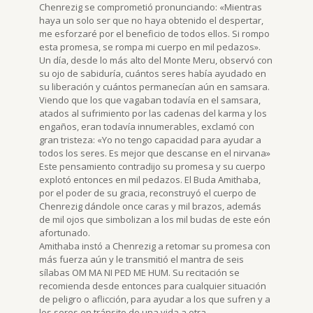
Chenrezig se comprometió pronunciando: «Mientras
haya un solo ser que no haya obtenido el despertar,
me esforzaré por el beneficio de todos ellos. Si rompo
esta promesa, se rompa mi cuerpo en mil pedazos».
Un día, desde lo más alto del Monte Meru, observó con
su ojo de sabiduría, cuántos seres había ayudado en
su liberación y cuántos permanecían aún en samsara.
Viendo que los que vagaban todavía en el samsara,
atados al sufrimiento por las cadenas del karma y los
engaños, eran todavía innumerables, exclamó con
gran tristeza: «Yo no tengo capacidad para ayudar a
todos los seres. Es mejor que descanse en el nirvana»
Este pensamiento contradijo su promesa y su cuerpo
explotó entonces en mil pedazos. El Buda Amithaba,
por el poder de su gracia, reconstruyó el cuerpo de
Chenrezig dándole once caras y mil brazos, además
de mil ojos que simbolizan a los mil budas de este eón
afortunado.
Amithaba instó a Chenrezig a retomar su promesa con
más fuerza aún y le transmitió el mantra de seis
sílabas OM MA NI PED ME HUM. Su recitación se
recomienda desde entonces para cualquier situación
de peligro o aflicción, para ayudar a los que sufren y a
los seres en tránsito de una vida a otra.