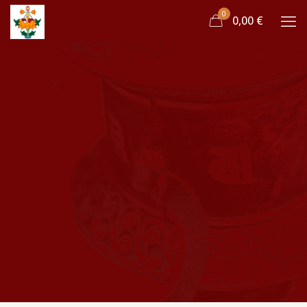
0
0,00 €