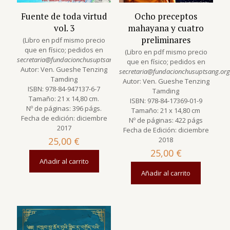
Fuente de toda virtud
Ocho preceptos
vol. 3
mahayana y cuatro
preliminares
(Libro en pdf mismo precio
que en físico; pedidos en
(Libro en pdf mismo precio
secretaria@fundacionchusuptsang.org
)
que en físico; pedidos en
Autor: Ven. Gueshe Tenzing
secretaria@fundacionchusuptsang.org
Tamding
Autor: Ven. Gueshe Tenzing
ISBN: 978-84-947137-6-7
Tamding
Tamaño: 21 x 14,80 cm.
ISBN: 978-84-17369-01-9
Nº de páginas: 396 págs.
Tamaño: 21 x 14,80 cm
Fecha de edición: diciembre
Nº de páginas: 422 págs
2017
Fecha de Edición: diciembre
25,00
€
2018
25,00
€
Añadir al carrito
Añadir al carrito