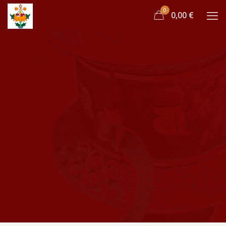
0
0,00 €