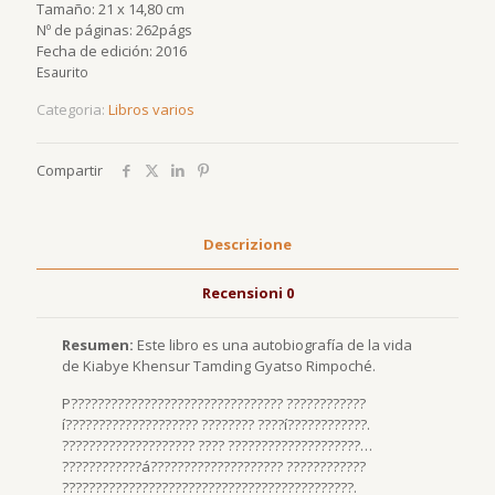
Tamaño: 21 x 14,80 cm
Nº de páginas: 262págs
Fecha de edición: 2016
Esaurito
Categoria:
Libros varios
Compartir
Descrizione
Recensioni
0
Resumen:
Este libro es una autobiografía de la vida
de Kiabye Khensur Tamding Gyatso Rimpoché.
P???????????????????????????????? ????????????
í???????????????????? ???????? ????í????????????.
???????????????????? ???? ????????????????????…
????????????á???????????????????? ????????????
????????????????????????????????????????????.