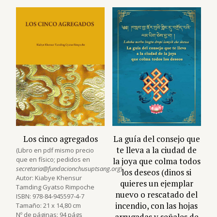
Los cinco agregados
La guía del consejo que
te lleva a la ciudad de
(Libro en pdf mismo precio
que en físico; pedidos en
la joya que colma todos
secretaria@fundacionchusuptsang.org
)
los deseos (dinos si
Autor: Kiabye Khensur
quieres un ejemplar
Tamding Gyatso Rimpoche
nuevo o rescatado del
ISBN: 978-84-945597-4-7
incendio, con las hojas
Tamaño: 21 x 14,80 cm
Nº de páginas: 94 págs
arrugadas y señales de