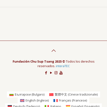
Fundación Chu Sup Tsang 2025 ©
Todos los derechos
reservados.
interaTEC
Български
(
Bulgaro
)
繁體中文
(
Cinese tradizionale
)
English
(
Inglese
)
Français
(
Francese
)
Deutsch
(
Tedesco
)
Italiano
Español
(
Spagnolo
)