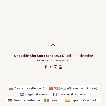
Fundación Chu Sup Tsang 2025 ©
Todos los derechos
reservados.
interaTEC
Български
(
Bulgaro
)
繁體中文
(
Cinese tradizionale
)
English
(
Inglese
)
Français
(
Francese
)
Deutsch
(
Tedesco
)
Italiano
Español
(
Spagnolo
)