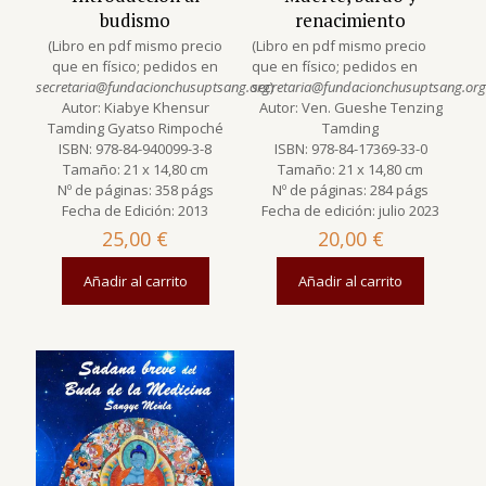
budismo
renacimiento
(Libro en pdf mismo precio
(Libro en pdf mismo precio
que en físico; pedidos en
que en físico; pedidos en
secretaria@fundacionchusuptsang.org
secretaria@fundacionchusuptsang.org
)
Autor: Kiabye Khensur
Autor: Ven. Gueshe Tenzing
Tamding Gyatso Rimpoché
Tamding
ISBN: 978-84-940099-3-8
ISBN: 978-84-17369-33-0
Tamaño: 21 x 14,80 cm
Tamaño: 21 x 14,80 cm
Nº de páginas: 358 págs
Nº de páginas: 284 págs
Fecha de Edición: 2013
Fecha de edición: julio 2023
25,00
€
20,00
€
Añadir al carrito
Añadir al carrito