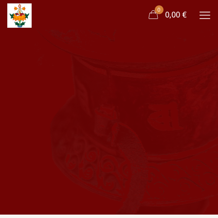
0
0,00 €