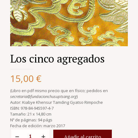
Los cinco agregados
15,00
€
(Libro en pdf mismo precio que en físico; pedidos en
secretaria@fundacionchusuptsang.org
)
Autor: Kiabye Khensur Tamding Gyatso Rimpoche
ISBN: 978-84-945597-4-7
Tamaño: 21 x 14,80 cm
Nº de páginas: 94 págs
Fecha de edición: marzo 2017
Los
Añadir al carrito
cinco