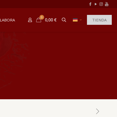
0
0,00 €
LABORA
TIENDA