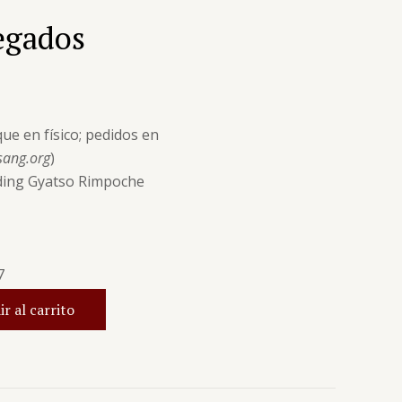
egados
ue en físico; pedidos en
sang.org
)
ding Gyatso Rimpoche
7
r al carrito