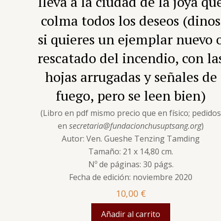
lleva a la ciudad de la joya qu
colma todos los deseos (dinos
si quieres un ejemplar nuevo 
rescatado del incendio, con la
hojas arrugadas y señales de
fuego, pero se leen bien)
(Libro en pdf mismo precio que en físico; pedido
en
secretaria@fundacionchusuptsang.org
)
Autor: Ven. Gueshe Tenzing Tamding
Tamaño: 21 x 14,80 cm.
Nº de páginas: 30 págs.
Fecha de edición: noviembre 2020
10,00
€
Añadir al carrito