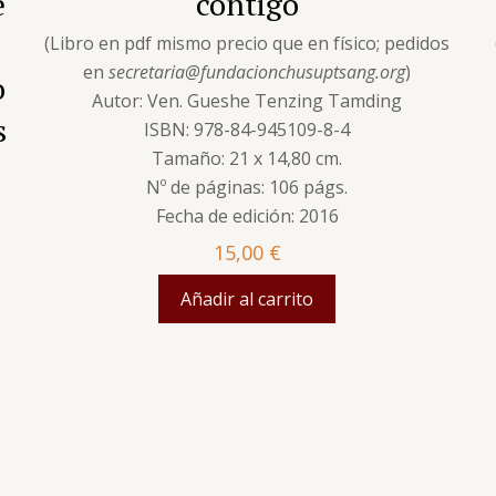
e
contigo
(Libro en pdf mismo precio que en físico; pedidos
en
secretaria@fundacionchusuptsang.org
)
o
Autor: Ven. Gueshe Tenzing Tamding
s
ISBN: 978-84-945109-8-4
Tamaño: 21 x 14,80 cm.
Nº de páginas: 106 págs.
Fecha de edición: 2016
15,00
€
s
Añadir al carrito