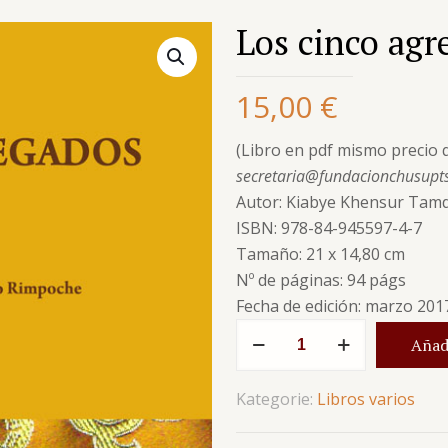
Los cinco agr
15,00
€
(Libro en pdf mismo precio q
secretaria@fundacionchusupt
Autor: Kiabye Khensur Tam
ISBN: 978-84-945597-4-7
Tamaño: 21 x 14,80 cm
Nº de páginas: 94 págs
Fecha de edición: marzo 201
Los
Añadi
cinco
agregados
Kategorie:
Libros varios
Menge