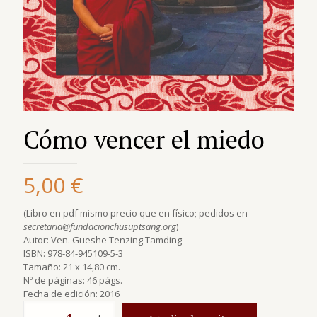
Cómo vencer el miedo
5,00
€
(Libro en pdf mismo precio que en físico; pedidos en
secretaria@fundacionchusuptsang.org
)
Autor: Ven. Gueshe Tenzing Tamding
ISBN: 978-84-945109-5-3
Tamaño: 21 x 14,80 cm.
Nº de páginas: 46 págs.
Fecha de edición: 2016
quantité