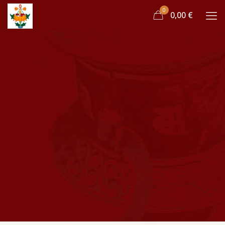
0
0,00 €