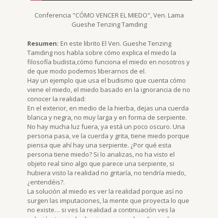
Conferencia "CÓMO VENCER EL MIEDO", Ven. Lama
Gueshe Tenzing Tamding
Resumen:
En este librito El Ven. Gueshe Tenzing
Tamding nos habla sobre cómo explica el miedo la
filosofía budista,cómo funciona el miedo en nosotros y
de que modo podemos liberarnos de el.
Hay un ejemplo que usa el budismo que cuenta cómo
viene el miedo, el miedo basado en la ignorancia de no
conocer la realidad:
En el exterior, en medio de la hierba, dejas una cuerda
blanca y negra, no muy larga y en forma de serpiente.
No hay mucha luz fuera, ya está un poco oscuro. Una
persona pasa, ve la cuerda y grita, tiene miedo porque
piensa que ahí hay una serpiente. ¿Por qué esta
persona tiene miedo? Si lo analizas, no ha visto el
objeto real sino algo que parece una serpiente, si
hubiera visto la realidad no gritaría, no tendría miedo,
¿entendéis?.
La solución al miedo es ver la realidad porque así no
surgen las imputaciones, la mente que proyecta lo que
no existe… si ves la realidad a continuación ves la