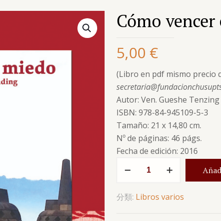
Cómo vencer 
5,00
€
(Libro en pdf mismo precio q
secretaria@fundacionchusupt
Autor: Ven. Gueshe Tenzin
ISBN: 978-84-945109-5-3
Tamaño: 21 x 14,80 cm.
Nº de páginas: 46 págs.
Fecha de edición: 2016
Cómo
Añadi
vencer
el
分類:
Libros varios
miedo
數