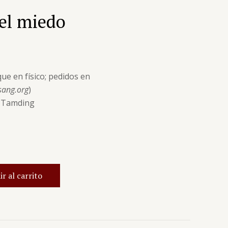
el miedo
ue en físico; pedidos en
sang.org
)
g Tamding
r al carrito