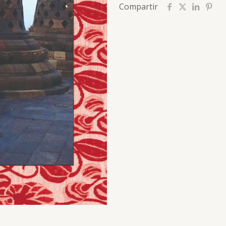
量
Compartir