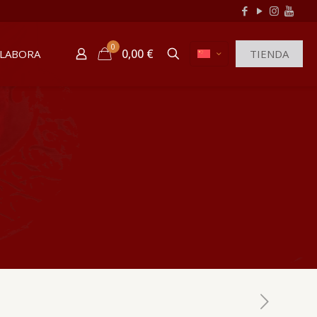
0
0,00 €
LABORA
TIENDA