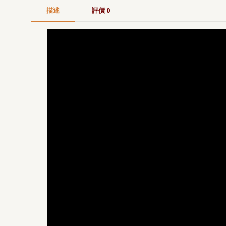
描述
評價
0