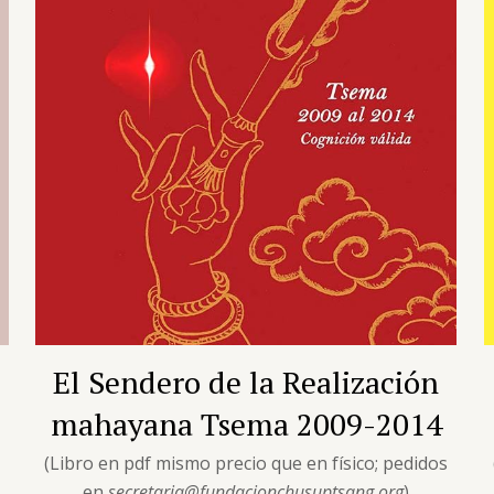
El Sendero de la Realización
mahayana Tsema 2009-2014
s
(Libro en pdf mismo precio que en físico; pedidos
en
secretaria@fundacionchusuptsang.org
)