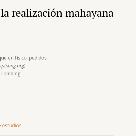
 la realización mahayana
ue en físico; pedidos
uptsang.org
)
g Tamding
e estudios