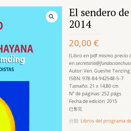
El sendero de
2014
20,00
€
(Libro en pdf mismo precio q
en
secretaria@fundacionchus
Autor: Ven. Gueshe Tenzin
ISBN: 978-84-942548-5-7
Tamaño: 21 x 14,80 cm
Nº de páginas: 252 págs
Fecha de edición: 2015
已售完
分類:
Libros del programa d