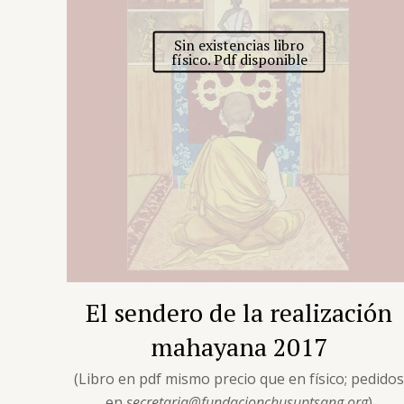
Sin existencias libro
físico. Pdf disponible
El sendero de la realización
mahayana 2017
(Libro en pdf mismo precio que en físico; pedido
en
secretaria@fundacionchusuptsang.org
)