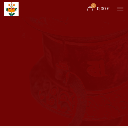
0
0,00 €