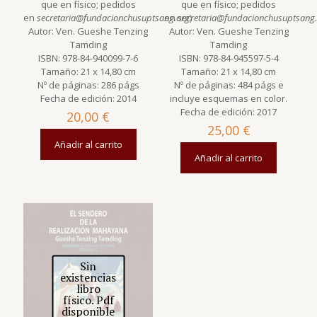
que en físico; pedidos
que en físico; pedidos
en
secretaria@fundacionchusuptsang.org
en
secretaria@fundacionchusuptsang
)
Autor: Ven. Gueshe Tenzing
Autor: Ven. Gueshe Tenzing
Tamding
Tamding
ISBN: 978-84-940099-7-6
ISBN: 978-84-945597-5-4
Tamaño: 21 x 14,80 cm
Tamaño: 21 x 14,80 cm
Nº de páginas: 286 págs
Nº de páginas: 484 págs e
Fecha de edición: 2014
incluye esquemas en color.
Fecha de edición: 2017
20,00
€
25,00
€
Añadir al carrito
Añadir al carrito
Sin
existencias
libro
físico. Pdf
disponible