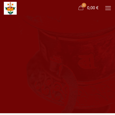
0
0,00 €