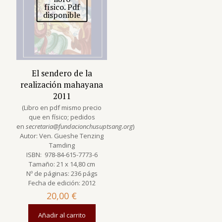
físico. Pdf
disponible
El sendero de la
realización mahayana
2011
(Libro en pdf mismo precio
que en físico; pedidos
en
secretaria@fundacionchusuptsang.org
)
Autor: Ven. Gueshe Tenzing
Tamding
ISBN: 978-84-615-7773-6
Tamaño: 21 x 14,80 cm
Nº de páginas: 236 págs
Fecha de edición: 2012
20,00
€
Añadir al carrito