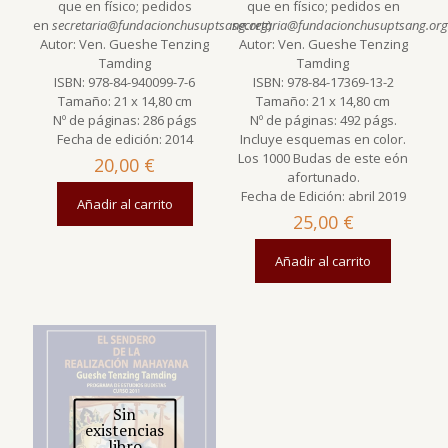
que en físico; pedidos
que en físico; pedidos en
en
secretaria@fundacionchusuptsang.org
secretaria@fundacionchusuptsang.org
)
Autor: Ven. Gueshe Tenzing
Autor: Ven. Gueshe Tenzing
Tamding
Tamding
ISBN: 978-84-940099-7-6
ISBN: 978-84-17369-13-2
Tamaño: 21 x 14,80 cm
Tamaño: 21 x 14,80 cm
Nº de páginas: 286 págs
Nº de páginas: 492 págs.
Fecha de edición: 2014
Incluye esquemas en color.
Los 1000 Budas de este eón
20,00
€
afortunado.
Fecha de Edición: abril 2019
Añadir al carrito
25,00
€
Añadir al carrito
Sin
existencias
libro