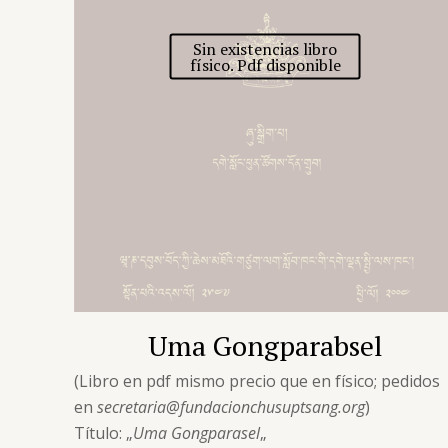
Sin existencias libro
físico. Pdf disponible
Uma Gongparabsel
(Libro en pdf mismo precio que en físico; pedidos
en
secretaria@fundacionchusuptsang.org
)
Título: „
Uma Gongparasel
„