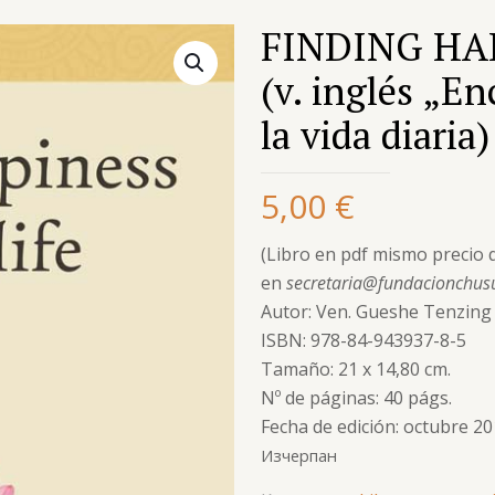
FINDING HAP
(v. inglés „En
la vida diaria)
5,00
€
(Libro en pdf mismo precio q
en
secretaria@fundacionchus
Autor: Ven. Gueshe Tenzin
ISBN: 978-84-943937-8-5
Tamaño: 21 x 14,80 cm.
Nº de páginas: 40 págs.
Fecha de edición: octubre 2
Изчерпан