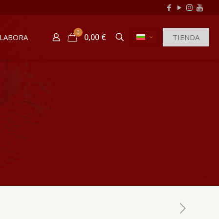
0
0,00 €
LABORA
TIENDA