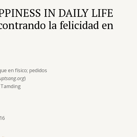
PINESS IN DAILY LIFE
contrando la felicidad en
ue en físico; pedidos
uptsang.org
)
g Tamding
016