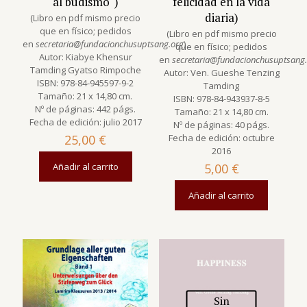
al budismo“)
felicidad en la vida
diaria)
(Libro en pdf mismo precio
que en físico; pedidos
(Libro en pdf mismo precio
en
secretaria@fundacionchusuptsang.org
)
que en físico; pedidos
Autor: Kiabye Khensur
en
secretaria@fundacionchusuptsang
Tamding Gyatso Rimpoche
Autor: Ven. Gueshe Tenzing
ISBN: 978-84-945597-9-2
Tamding
Tamaño: 21 x 14,80 cm.
ISBN: 978-84-943937-8-5
Nº de páginas: 442 págs.
Tamaño: 21 x 14,80 cm.
Fecha de edición: julio 2017
Nº de páginas: 40 págs.
25,00
€
Fecha de edición: octubre
2016
Añadir al carrito
5,00
€
Añadir al carrito
Sin