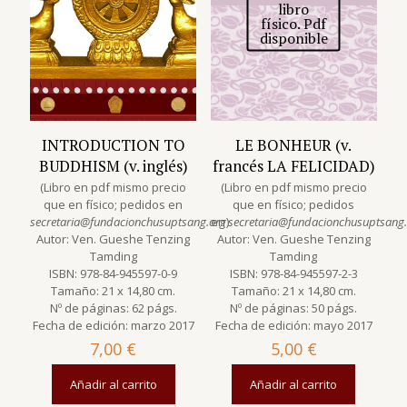
libro
físico. Pdf
disponible
INTRODUCTION TO
LE BONHEUR (v.
BUDDHISM (v. inglés)
francés LA FELICIDAD)
(Libro en pdf mismo precio
(Libro en pdf mismo precio
que en físico; pedidos en
que en físico; pedidos
secretaria@fundacionchusuptsang.org
en
)
secretaria@fundacionchusuptsang
Autor: Ven. Gueshe Tenzing
Autor: Ven. Gueshe Tenzing
Tamding
Tamding
ISBN: 978-84-945597-0-9
ISBN: 978-84-945597-2-3
Tamaño: 21 x 14,80 cm.
Tamaño: 21 x 14,80 cm.
Nº de páginas: 62 págs.
Nº de páginas: 50 págs.
Fecha de edición: marzo 2017
Fecha de edición: mayo 2017
7,00
€
5,00
€
Añadir al carrito
Añadir al carrito