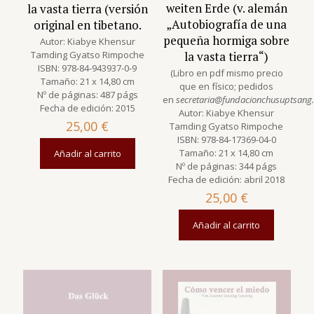
weiten Erde (v. alemán
la vasta tierra (versión
„Autobiografía de una
original en tibetano.
pequeña hormiga sobre
Autor: Kiabye Khensur
Tamding Gyatso Rimpoche
la vasta tierra“)
ISBN: 978-84-943937-0-9
(Libro en pdf mismo precio
Tamaño: 21 x 14,80 cm
que en físico; pedidos
Nº de páginas: 487 págs
en
secretaria@fundacionchusuptsang
Fecha de edición: 2015
Autor: Kiabye Khensur
25,00
€
Tamding Gyatso Rimpoche
ISBN: 978-84-17369-04-0
Tamaño: 21 x 14,80 cm
Añadir al carrito
Nº de páginas: 344 págs
Fecha de edición: abril 2018
25,00
€
Añadir al carrito