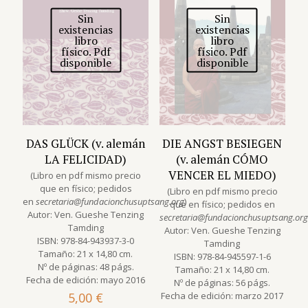
Sin
Sin
existencias
existencias
libro
libro
físico. Pdf
físico. Pdf
disponible
disponible
DAS GLÜCK (v. alemán
DIE ANGST BESIEGEN
LA FELICIDAD)
(v. alemán CÓMO
VENCER EL MIEDO)
(Libro en pdf mismo precio
que en físico; pedidos
(Libro en pdf mismo precio
en
secretaria@fundacionchusuptsang.org
)
que en físico; pedidos en
Autor: Ven. Gueshe Tenzing
secretaria@fundacionchusuptsang.org
Tamding
Autor: Ven. Gueshe Tenzing
ISBN: 978-84-943937-3-0
Tamding
Tamaño: 21 x 14,80 cm.
ISBN: 978-84-945597-1-6
Nº de páginas: 48 págs.
Tamaño: 21 x 14,80 cm.
Fecha de edición: mayo 2016
Nº de páginas: 56 págs.
5,00
€
Fecha de edición: marzo 2017