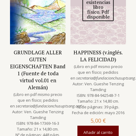
existencias
libro
físico. Pdf
disponible
GRUNDLAGE ALLER
HAPPINESS (v.inglés.
GUTEN
LA FELICIDAD)
EIGENSCHAFTEN Band
(Libro en pdf mismo precio
que en físico; pedidos
1 (Fuente de toda
en
secretaria@fundacionchusuptsang
virtud vol.01 en
Autor: Ven. Gueshe Tenzing
Alemán)
Tamding
(Libro en pdf mismo precio
ISBN: 978-84-942548-7-1
que en físico; pedidos
Tamaño: 21 x 14,80 cm.
en
secretaria@fundacionchusuptsang.org
)
Nº de páginas: 39 págs.
Autor: Ven. Gueshe Tenzing
Fecha de edición: mayo 2016
Tamding
5,00
€
ISBN: 978-84-17369-16-3
Tamaño: 21 x 14,80 cm.
Añadir al carrito
Nº de páginas: 448 págs.