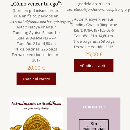
„Cómo vencer tu ego“)
(Pedido en PDF en
secretaria@fundacionchusuptsang.org
(Libro en pdf mismo precio
que en físico; pedidos en
Autor: Kiabye Khensur
secretaria@fundacionchusuptsang.org
)
Tamding Gyatso Rimpoche
Autor: Kiabye Khensur
ISBN: 978-6197165-03-6
Tamding Gyatso Rimpoche
Tamaño: 21 x 14,80 cm.
ISBN: 978-84-947137-7-4
Nº de páginas: 368 págs.
Tamaño: 21 x 14,80 cm
Fecha de edición: 2015
Nº de páginas: 226 págs
25,00
€
Fecha de edición: diciembre
2017
Añadir al carrito
20,00
€
Añadir al carrito
Sin
existencias