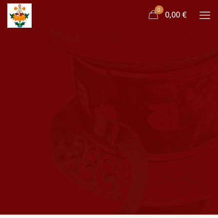
0
0,00 €