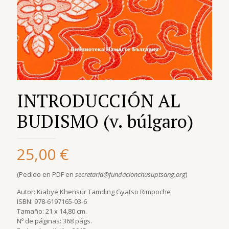
INTRODUCCIÓN AL
BUDISMO (v. búlgaro)
25,00
€
(Pedido en PDF en
secretaria@fundacionchusuptsang.org
)
Autor: Kiabye Khensur Tamding Gyatso Rimpoche
ISBN: 978-6197165-03-6
Tamaño: 21 x 14,80 cm.
Nº de páginas: 368 págs.