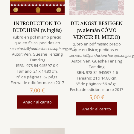
INTRODUCTION TO
DIE ANGST BESIEGEN
BUDDHISM (v. inglés)
(v. alemán CÓMO
VENCER EL MIEDO)
(Libro en pdf mismo precio
que en físico; pedidos en
(Libro en pdf mismo precio
secretaria@fundacionchusuptsang.org
)
que en físico; pedidos en
Autor: Ven. Gueshe Tenzing
secretaria@fundacionchusuptsang.org
Tamding
Autor: Ven. Gueshe Tenzing
ISBN: 978-84-945597-0-9
Tamding
Tamaño: 21 x 14,80 cm.
ISBN: 978-84-945597-1-6
Nº de páginas: 62 págs.
Tamaño: 21 x 14,80 cm.
Fecha de edición: marzo 2017
Nº de páginas: 56 págs.
7,00
€
Fecha de edición: marzo 2017
5,00
€
Añadir al carrito
Añadir al carrito