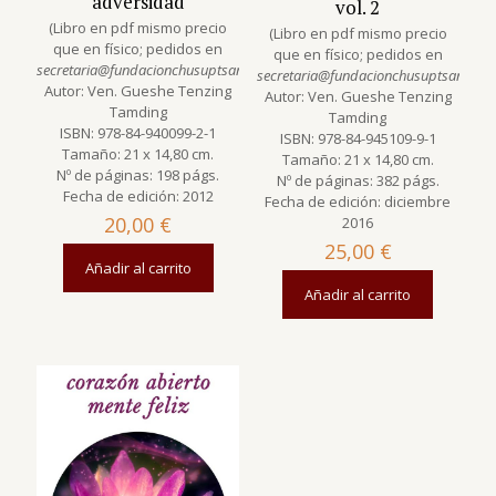
adversidad
vol. 2
(Libro en pdf mismo precio
(Libro en pdf mismo precio
que en físico; pedidos en
que en físico; pedidos en
secretaria@fundacionchusuptsang.org
)
secretaria@fundacionchusuptsang.org
Autor: Ven. Gueshe Tenzing
Autor: Ven. Gueshe Tenzing
Tamding
Tamding
ISBN: 978-84-940099-2-1
ISBN: 978-84-945109-9-1
Tamaño: 21 x 14,80 cm.
Tamaño: 21 x 14,80 cm.
Nº de páginas: 198 págs.
Nº de páginas: 382 págs.
Fecha de edición: 2012
Fecha de edición: diciembre
20,00
€
2016
25,00
€
Añadir al carrito
Añadir al carrito