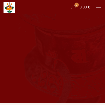
0
0,00 €