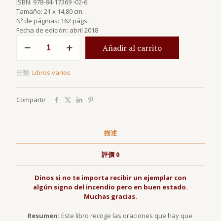
ISBN: 978-84-17369 -02-6
Tamaño: 21 x 14,80 cm.
Nº de páginas: 162 págs.
Fecha de edición: abril 2018
Oraciones
Añadir al carrito
antes
y
después
分類:
Libros varios
de
las
enseñanzas
Compartir
y
el
debate
數
描述
量
評價
0
Dinos si no te importa recibir un ejemplar con
algún signo del incendio pero en buen estado.
Muchas gracias.
Resumen:
Este libro recoge las oraciones que hay que