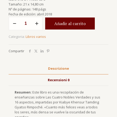
Tamaño: 21 x 14,80 cm
Nº de páginas: 148 págs
Fecha de edición: abril 2018
Las
Añadir al carrito
cuatro
nobles
verdades
Categoria:
Libros varios
y
los
dieciséis
Compartir
aspectos
quantità
Descrizione
Recensioni
0
Resumen:
Este libro es una recopilación de
enseñanzas sobre Las Cuatro Nobles Verdades y sus
16 aspectos, impartidas por Kiabye Khensur Tamding
Gyatso Rimpoché. «Cuanto más felices veas a todos
los seres, más densa se vuelve la oscuridad de tus