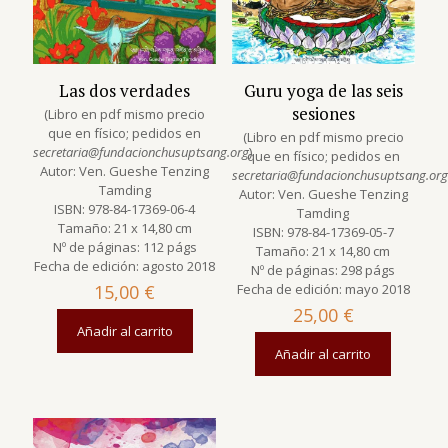
Las dos verdades
Guru yoga de las seis
sesiones
(Libro en pdf mismo precio
que en físico; pedidos en
(Libro en pdf mismo precio
secretaria@fundacionchusuptsang.org
)
que en físico; pedidos en
Autor: Ven. Gueshe Tenzing
secretaria@fundacionchusuptsang.org
Tamding
Autor: Ven. Gueshe Tenzing
ISBN: 978-84-17369-06-4
Tamding
Tamaño: 21 x 14,80 cm
ISBN: 978-84-17369-05-7
Nº de páginas: 112 págs
Tamaño: 21 x 14,80 cm
Fecha de edición: agosto 2018
Nº de páginas: 298 págs
15,00
€
Fecha de edición: mayo 2018
25,00
€
Añadir al carrito
Añadir al carrito