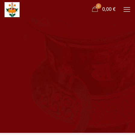
0
0,00 €