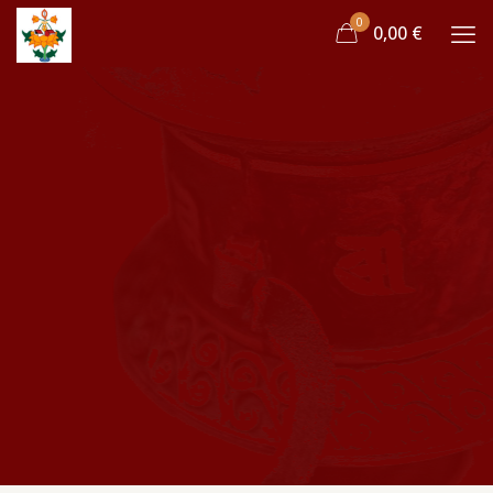
0
0,00 €