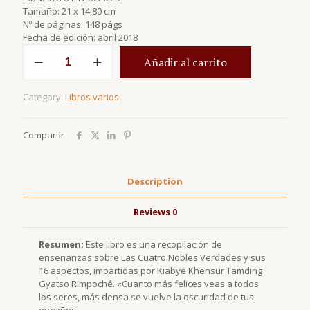
Tamaño: 21 x 14,80 cm
Nº de páginas: 148 págs
Fecha de edición: abril 2018
Las
Añadir al carrito
cuatro
nobles
verdades
Category:
Libros varios
y
los
dieciséis
Compartir
aspectos
quantity
Description
Reviews
0
Resumen:
Este libro es una recopilación de
enseñanzas sobre Las Cuatro Nobles Verdades y sus
16 aspectos, impartidas por Kiabye Khensur Tamding
Gyatso Rimpoché. «Cuanto más felices veas a todos
los seres, más densa se vuelve la oscuridad de tus