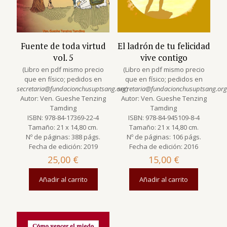
Fuente de toda virtud
El ladrón de tu felicidad
vol. 5
vive contigo
(Libro en pdf mismo precio
(Libro en pdf mismo precio
que en físico; pedidos en
que en físico; pedidos en
secretaria@fundacionchusuptsang.org
secretaria@fundacionchusuptsang.org
)
Autor: Ven. Gueshe Tenzing
Autor: Ven. Gueshe Tenzing
Tamding
Tamding
ISBN: 978-84-17369-22-4
ISBN: 978-84-945109-8-4
Tamaño: 21 x 14,80 cm.
Tamaño: 21 x 14,80 cm.
Nº de páginas: 388 págs.
Nº de páginas: 106 págs.
Fecha de edición: 2019
Fecha de edición: 2016
25,00
€
15,00
€
Añadir al carrito
Añadir al carrito