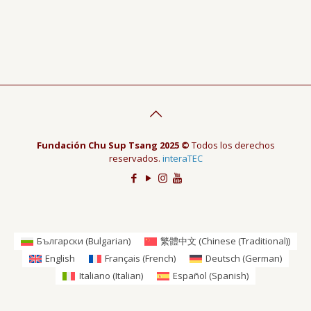
Fundación Chu Sup Tsang 2025 ©
Todos los derechos
reservados.
interaTEC
Български
(
Bulgarian
)
繁體中文
(
Chinese (Traditional)
)
English
Français
(
French
)
Deutsch
(
German
)
Italiano
(
Italian
)
Español
(
Spanish
)