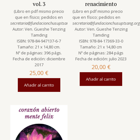
vol. 3
renacimiento
(Libro en pdf mismo precio
(Libro en pdf mismo precio
que en físico; pedidos en
que en físico; pedidos en
secretaria@fundacionchusuptsang.org
secretaria@fundacionchusuptsang.org
)
Autor: Ven. Gueshe Tenzing
Autor: Ven. Gueshe Tenzing
Tamding
Tamding
ISBN: 978-84-947137-6-7
ISBN: 978-84-17369-33-0
Tamaño: 21 x 14,80 cm.
Tamaño: 21 x 14,80 cm
Nº de páginas: 396 págs.
Nº de páginas: 284 págs
Fecha de edición: diciembre
Fecha de edición: julio 2023
2017
20,00
€
25,00
€
Añadir al carrito
Añadir al carrito