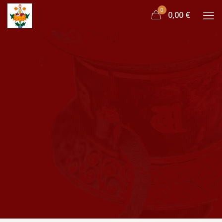
0
0,00 €