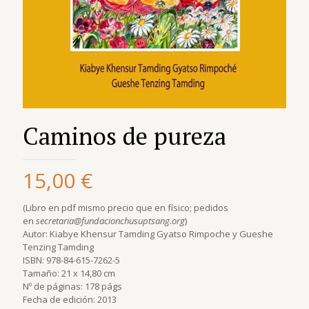
Caminos de pureza
15,00
€
(Libro en pdf mismo precio que en físico; pedidos
en
secretaria@fundacionchusuptsang.org
)
Autor: Kiabye Khensur Tamding Gyatso Rimpoche y Gueshe
Tenzing Tamding
ISBN: 978-84-615-7262-5
Tamaño: 21 x 14,80 cm
Nº de páginas: 178 págs
Fecha de edición: 2013