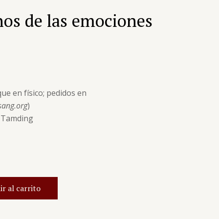
nos de las emociones
ue en físico; pedidos en
sang.org
)
g Tamding
r al carrito