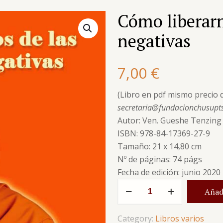
Cómo liberar
negativas
7,00
€
(Libro en pdf mismo precio q
secretaria@fundacionchusupt
Autor: Ven. Gueshe Tenzin
ISBN: 978-84-17369-27-9
Tamaño: 21 x 14,80 cm
Nº de páginas: 74 págs
Fecha de edición: junio 2020
Cómo
Añadi
liberarnos
de
Category:
Libros varios