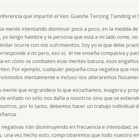
 conferencia que impartió el Ven. Gueshe Tenzing Tamding el
a mente intentando disminuir poco a poco, en la medida de n
o, yo tengo hambre y la persona que está a mi lado come, n
similar ocurre con mis sufrimientos. Soy yo el que debe pract
orresponde a mí pero, eso sí, él me enseña compasiva y pac
a en cómo se combaten esas mentes basura, esos engaños,
nten. Por ejemplo, cualquier pequeña cosa negativa que nos 
 incómodos mentalmente e incluso nos alteraremos físicamen
a mente que engrandece lo que escuchamos, exagera y proye
Este enfado no sólo nos daña a nosotros sino que se extiende
sotros, por lo tanto, debemos hacer un trabajo individual de 
eñanza.
egativas irán disminuyendo en frecuencia e intensidad, se 
s y, una vez hecho esto, comprobaremos que todo nuestro e