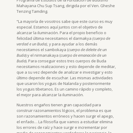
Programa de Estudios de la Fundación de Budismo
Mahayana Chu Sup Tsang, dirigida por el Ven. Gheshe
Tenzing Tamding.
“La mayoría de vosotros sabe que este curso es muy
especial. Estamos aquí juntos con el objetivo de
alcanzar la iluminación. Para el propio beneficio o
felicidad última necesitamos el darmakya
(cuerpo de
verdad e un Buda),
y para ayudar a los demás
necesitamos el sambokaya (
cuerpo de deleite de un
Buda
) y el nirmanakaya (
cuerpo de emanación de un
Buda
). Para conseguir estos tres cuerpos de Buda
necesitamos realizaciones y esto depende de meditar,
que a su vez depende de analizar e investigar y esto
último depende de escuchar. Las mismas actividades
que usaron los yoguis de Nalanda y posteriormente
los yoguis tibetanos. Es un camino rápido y completo,
el mejor para alcanzar la iluminación.
Nuestros engaños tienen gran capacidad para
construir razonamientos lógicos, el problema es que
son razonamientos erróneos y hacen surgir el apego,
el enfado… La filosofía que vamos a estudiar elimina
los errores de raíz y hace surgir e incrementar por