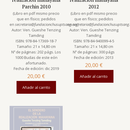
Parchin 2010
2012
(Libro en pdf mismo precio
(Libro en pdf mismo precio
que en físico; pedidos
que en físico; pedidos
en
secretaria@fundacionchusuptsang.org
en
secretaria@fundacionchusuptsang
)
Autor: Ven. Gueshe Tenzing
Autor: Ven. Gueshe Tenzing
Tamding
Tamding
ISBN: 978-84-17369-18-7
ISBN: 978-84-940099-4-5
Tamaño: 21 x 14,80 cm
Tamaño: 21 x 14,80 cm
Nº de páginas: 202 págs. Los
Nº de páginas: 300 págs
1000 Budas de este eón
Fecha de edición: 2013
afortunado.
20,00
€
Fecha de edición: dic 2019
20,00
€
Añadir al carrito
Añadir al carrito