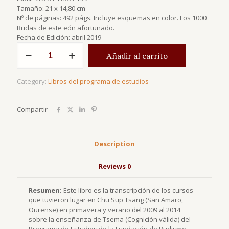
Tamaño: 21 x 14,80 cm
Nº de páginas: 492 págs. Incluye esquemas en color. Los 1000
Budas de este eón afortunado.
Fecha de Edición: abril 2019
El
Añadir al carrito
Sendero
de
la
Category:
Libros del programa de estudios
Realización
mahayana
Tsema
Compartir
2009-
2014
quantity
Description
Reviews
0
Resumen:
Este libro es la transcripción de los cursos
que tuvieron lugar en Chu Sup Tsang (San Amaro,
Ourense) en primavera y verano del 2009 al 2014
sobre la enseñanza de Tsema (Cognición válida) del