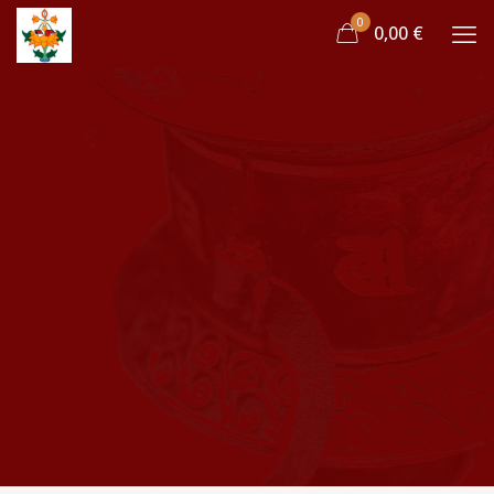
0
0,00 €