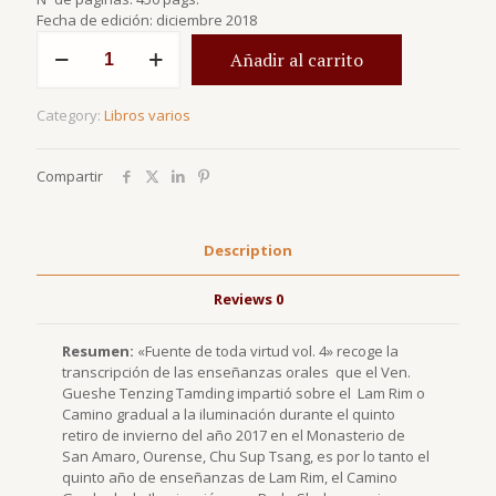
Fecha de edición: diciembre 2018
Fuente
Añadir al carrito
de
toda
virtud
Category:
Libros varios
vol.
4
quantity
Compartir
Description
Reviews
0
Resumen:
«Fuente de toda virtud vol. 4» recoge la
transcripción de las enseñanzas orales que el Ven.
Gueshe Tenzing Tamding impartió sobre el Lam Rim o
Camino gradual a la iluminación durante el quinto
retiro de invierno del año 2017 en el Monasterio de
San Amaro, Ourense, Chu Sup Tsang, es por lo tanto el
quinto año de enseñanzas de Lam Rim, el Camino