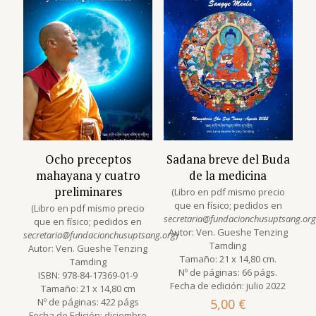
Ocho preceptos
Sadana breve del Buda
mahayana y cuatro
de la medicina
preliminares
(Libro en pdf mismo precio
que en físico; pedidos en
(Libro en pdf mismo precio
secretaria@fundacionchusuptsang.org
que en físico; pedidos en
Autor: Ven. Gueshe Tenzing
secretaria@fundacionchusuptsang.org
)
Tamding
Autor: Ven. Gueshe Tenzing
Tamaño: 21 x 14,80 cm.
Tamding
Nº de páginas: 66 págs.
ISBN: 978-84-17369-01-9
Fecha de edición: julio 2022
Tamaño: 21 x 14,80 cm
Nº de páginas: 422 págs
5,00
€
Fecha de Edición: diciembre