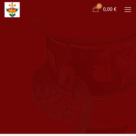
0
0,00 €