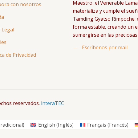
Maestro, el Venerable Lama
bora con nosotros
materializa y cumple el sue
da
Tamding Gyatso Rimpoche: e
forma estable, creando un 
 Legal
sumergirse en las preciosas
ies
—
Escríbenos por mail
ica de Privacidad
echos reservados.
interaTEC
radicional
)
English
(
Inglés
)
Français
(
Francés
)