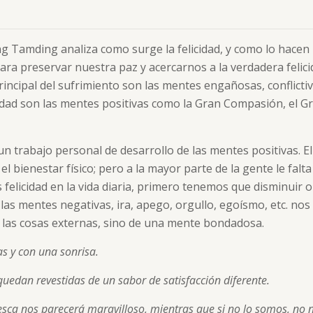
ng Tamding analiza como surge la felicidad, y como lo hacen l
a preservar nuestra paz y acercarnos a la verdadera felici
incipal del sufrimiento son las mentes engañosas, conflictivas
licidad son las mentes positivas como la Gran Compasión, el G
e un trabajo personal de desarrollo de las mentes positivas. 
 el bienestar físico; pero a la mayor parte de la gente le fa
 felicidad en la vida diaria, primero tenemos que disminuir
 las mentes negativas, ira, apego, orgullo, egoísmo, etc. no
e las cosas externas, sino de una mente bondadosa.
s y con una sonrisa.
uedan revestidas de un sabor de satisfacción diferente.
esca nos parecerá maravilloso, mientras que si no lo somos, no no