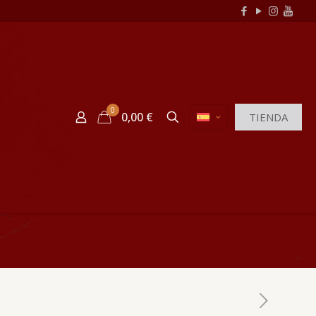
0
0,00 €
TIENDA