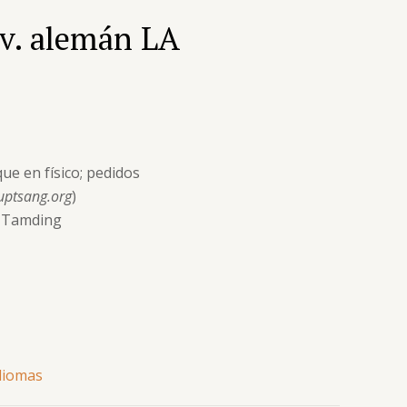
v. alemán LA
ue en físico; pedidos
uptsang.org
)
g Tamding
idiomas