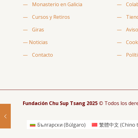
—
Monasterio en Galicia
—
Cola
—
Cursos y Retiros
—
Tien
—
Giras
—
Aviso
—
Noticias
—
Cook
—
Contacto
—
Polít
Fundación Chu Sup Tsang 2025 ©
Todos los der
Български
(
Búlgaro
)
繁體中文
(
Chino t