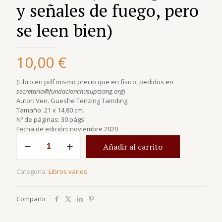
y señales de fuego, pero
se leen bien)
10,00
€
(Libro en pdf mismo precio que en físico; pedidos en
secretaria@fundacionchusuptsang.org
)
Autor: Ven. Gueshe Tenzing Tamding
Tamaño: 21 x 14,80 cm.
Nº de páginas: 30 págs.
Fecha de edición: noviembre 2020
La
Añadir al carrito
guía
del
consejo
Categoría:
Libros varios
que
te
lleva
Compartir
a
la