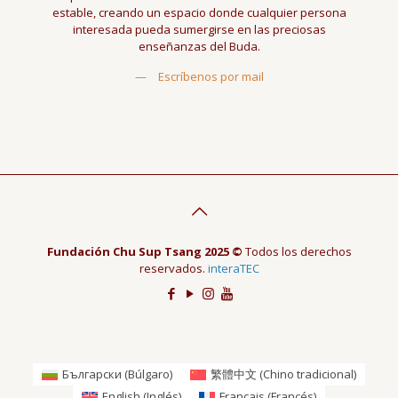
estable, creando un espacio donde cualquier persona
interesada pueda sumergirse en las preciosas
enseñanzas del Buda.
—
Escríbenos por mail
Fundación Chu Sup Tsang 2025 ©
Todos los derechos
reservados.
interaTEC
Български
(
Búlgaro
)
繁體中文
(
Chino tradicional
)
English
(
Inglés
)
Français
(
Francés
)