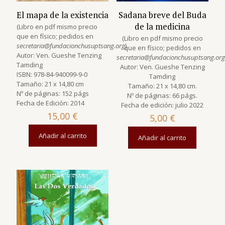
El mapa de la existencia
Sadana breve del Buda
de la medicina
(Libro en pdf mismo precio
que en físico; pedidos en
(Libro en pdf mismo precio
secretaria@fundacionchusuptsang.org
)
que en físico; pedidos en
Autor: Ven. Gueshe Tenzing
secretaria@fundacionchusuptsang.org
Tamding
Autor: Ven. Gueshe Tenzing
ISBN: 978-84-940099-9-0
Tamding
Tamaño: 21 x 14,80 cm
Tamaño: 21 x 14,80 cm.
Nº de páginas: 152 págs
Nº de páginas: 66 págs.
Fecha de Edición: 2014
Fecha de edición: julio 2022
15,00
€
5,00
€
Añadir al carrito
Añadir al carrito