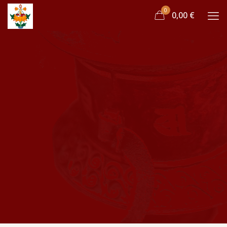
0
0,00 €