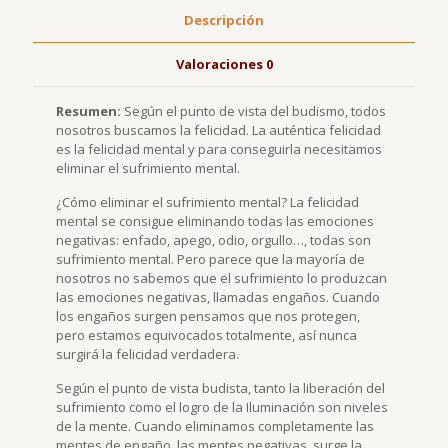
ciudad
de
Descripción
la
joya
Valoraciones
0
que
colma
Resumen:
Según el punto de vista del budismo, todos
todos
nosotros buscamos la felicidad. La auténtica felicidad
los
es la felicidad mental y para conseguirla necesitamos
deseos
eliminar el sufrimiento mental.
(dinos
si
¿Cómo eliminar el sufrimiento mental? La felicidad
quieres
mental se consigue eliminando todas las emociones
un
negativas: enfado, apego, odio, orgullo…, todas son
ejemplar
sufrimiento mental. Pero parece que la mayoría de
nuevo
nosotros no sabemos que el sufrimiento lo produzcan
o
las emociones negativas, llamadas engaños. Cuando
rescatado
los engaños surgen pensamos que nos protegen,
del
pero estamos equivocados totalmente, así nunca
incendio,
surgirá la felicidad verdadera.
con
las
Según el punto de vista budista, tanto la liberación del
hojas
sufrimiento como el logro de la Iluminación son niveles
arrugadas
de la mente. Cuando eliminamos completamente las
y
mentes de engaño, las mentes negativas, surge la